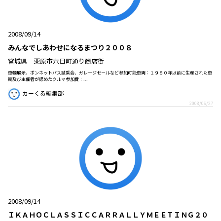
2008/09/14
みんなでしあわせになるまつり２００８
宮城県 栗原市六日町通り商店街
車輌展示、ボンネットバス試乗会、ガレージセールなど参加可能車両：１９８０年以前に生産された車
輌及び主催者が認めたクルマ参加費：...
カーくる編集部
2008/06/27
2008/09/14
ＩＫＡＨＯＣＬＡＳＳＩＣＣＡＲＲＡＬＬＹＭＥＥＴＩＮＧ２０