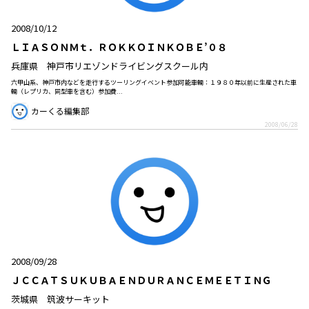
2008/10/12
ＬＩＡＳＯＮＭｔ．ＲＯＫＫＯＩＮＫＯＢＥ’０８
兵庫県 神戸市リエゾンドライビングスクール内
六甲山系、神戸市内などを走行するツーリングイベント参加可能車輌：１９８０年以前に生産された車
輌（レプリカ、同型車を含む）参加費...
カーくる編集部
2008/06/28
2008/09/28
ＪＣＣＡＴＳＵＫＵＢＡＥＮＤＵＲＡＮＣＥＭＥＥＴＩＮＧ
茨城県 筑波サーキット