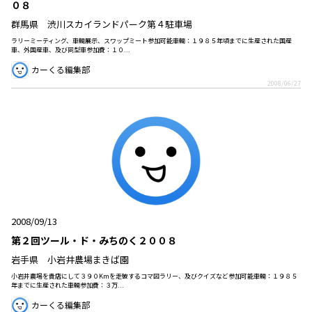
０８
群馬県 渋川スカイランドパーク第４駐車場
ラリーミーティング、車輌展示、スワップミート参加可能車輌：１９８５年頃までに生産された国産
車、外国産車、及び同型車参加費：１０...
カーくる編集部
2008/06/27
2008/09/13
第２回ツール・ド・みちのく２００８
岩手県 小岩井農場まきば園
小岩井農場を貴店にして３９０Kmを走破するコマ図ラリー、及びクイズなど参加可能車輌：１９８５
年までに生産された車輌参加費：３万...
カーくる編集部