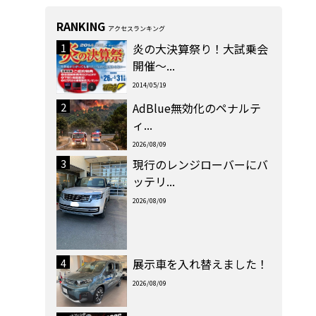
RANKING
アクセスランキング
1
炎の大決算祭り！大試乗会
開催～...
2014/05/19
2
AdBlue無効化のペナルテ
ィ...
2026/08/09
3
現行のレンジローバーにバ
ッテリ...
2026/08/09
4
展示車を入れ替えました！
2026/08/09