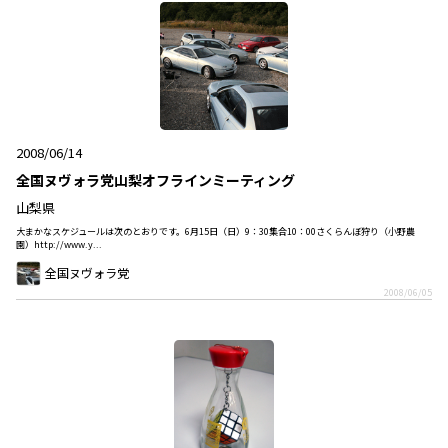
2008/06/14
全国ヌヴォラ党山梨オフラインミーティング
山梨県
大まかなスケジュールは次のとおりです。6月15日（日）9：30集合10：00さくらんぼ狩り（小野農
園）http://www.y...
全国ヌヴォラ党
2008/06/05