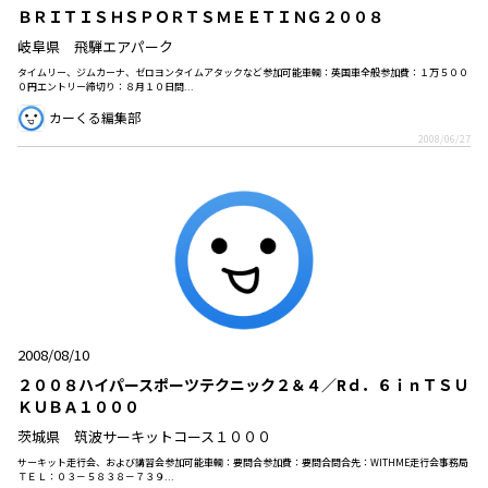
ＢＲＩＴＩＳＨＳＰＯＲＴＳＭＥＥＴＩＮＧ２００８
岐阜県 飛騨エアパーク
タイムリー、ジムカーナ、ゼロヨンタイムアタックなど参加可能車輌：英国車全般参加費：１万５００
０円エントリー締切り：８月１０日問...
カーくる編集部
2008/06/27
2008/08/10
２００８ハイパースポーツテクニック２＆４／Rｄ．６ｉｎＴＳＵ
ＫＵＢＡ１０００
茨城県 筑波サーキットコース１０００
サーキット走行会、および講習会参加可能車輌：要問合参加費：要問合問合先：WITHME走行会事務局
ＴＥＬ：０３－５８３８－７３９...