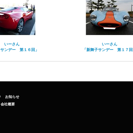
いーさん
いーさん
子サンデー 第１６回」
「新舞子サンデー 第１７回
待
お知らせ
会社概要