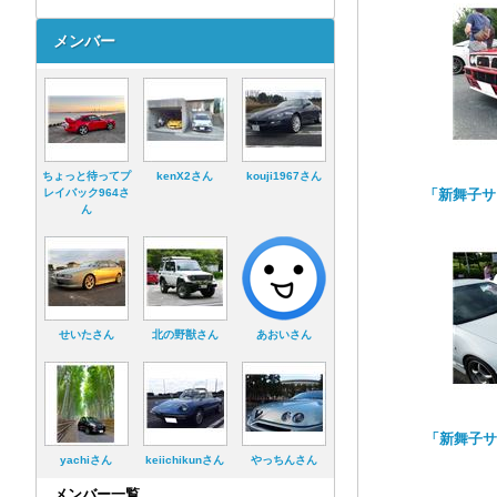
メンバー
ちょっと待ってプ
kenX2さん
kouji1967さん
レイバック964さ
「新舞子サ
ん
せいたさん
北の野獣さん
あおいさん
「新舞子サ
yachiさん
keiichikunさん
やっちんさん
メンバー一覧