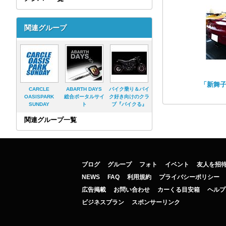
関連グループ
「新舞
CARCLE
ABARTH DAYS
バイク乗り＆バイ
OASISPARK
総合ポータルサイ
ク好き向けのクラ
SUNDAY
ト
ブ『バイクる』
関連グループ一覧
ブログ
グループ
フォト
イベント
友人を招
NEWS
FAQ
利用規約
プライバシーポリシー
広告掲載
お問い合わせ
カーくる目安箱
ヘルプ
ビジネスプラン
スポンサーリンク