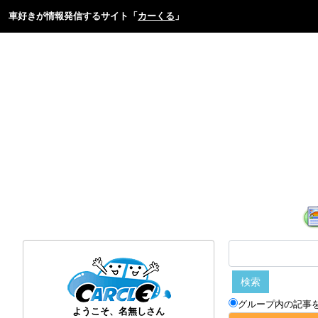
車好きが情報発信するサイト「
カーくる
」
グループ内の記事
ようこそ、名無しさん