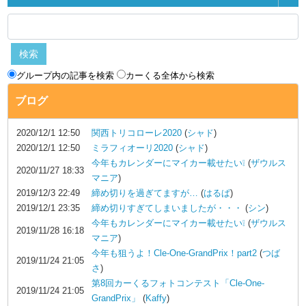
グループ内の記事を検索
カーくる全体から検索
ブログ
2020/12/1 12:50
関西トリコローレ2020
(
シャド
)
2020/12/1 12:50
ミラフィオーリ2020
(
シャド
)
今年もカレンダーにマイカー載せたい❕
(
ザウルス
2020/11/27 18:33
マニア
)
2019/12/3 22:49
締め切りを過ぎてますが…
(
はるぱ
)
2019/12/1 23:35
締め切りすぎてしまいましたが・・・
(
シン
)
今年もカレンダーにマイカー載せたい❕
(
ザウルス
2019/11/28 16:18
マニア
)
今年も狙うよ！Cle-One-GrandPrix！part2
(
つば
2019/11/24 21:05
さ
)
第8回カーくるフォトコンテスト「Cle-One-
2019/11/24 21:05
GrandPrix」
(
Kaffy
)