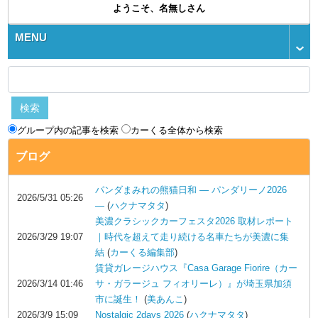
ようこそ、名無しさん
MENU
グループ内の記事を検索
カーくる全体から検索
ブログ
パンダまみれの熊猫日和 ― パンダリーノ2026
2026/5/31 05:26
―
(
ハクナマタタ
)
美濃クラシックカーフェスタ2026 取材レポート
2026/3/29 19:07
｜時代を超えて走り続ける名車たちが美濃に集
結
(
カーくる編集部
)
賃貸ガレージハウス『Casa Garage Fiorire（カー
2026/3/14 01:46
サ・ガラージュ フィオリーレ）』が埼玉県加須
市に誕生！
(
美あんこ
)
2026/3/9 15:09
Nostalgic 2days 2026
(
ハクナマタタ
)