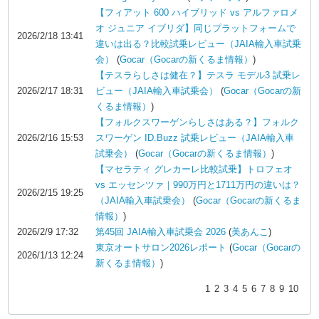
【フィアット 600 ハイブリッド vs アルファロメ
オ ジュニア イブリダ】同じプラットフォームで
2026/2/18 13:41
違いは出る？比較試乗レビュー（JAIA輸入車試乗
会）
(
Gocar（Gocarの新くるま情報）
)
【テスラらしさは健在？】テスラ モデル3 試乗レ
2026/2/17 18:31
ビュー（JAIA輸入車試乗会）
(
Gocar（Gocarの新
くるま情報）
)
【フォルクスワーゲンらしさはある？】フォルク
2026/2/16 15:53
スワーゲン ID.Buzz 試乗レビュー（JAIA輸入車
試乗会）
(
Gocar（Gocarの新くるま情報）
)
【マセラティ グレカーレ比較試乗】トロフェオ
vs エッセンツァ｜990万円と1711万円の違いは？
2026/2/15 19:25
（JAIA輸入車試乗会）
(
Gocar（Gocarの新くるま
情報）
)
2026/2/9 17:32
第45回 JAIA輸入車試乗会 2026
(
美あんこ
)
東京オートサロン2026レポート
(
Gocar（Gocarの
2026/1/13 12:24
新くるま情報）
)
1
2
3
4
5
6
7
8
9
10