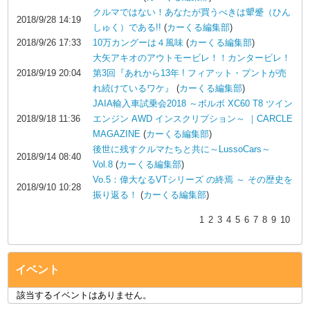
クルマではない！あなたが買うべきは顰蹙（ひん
2018/9/28 14:19
しゅく）である!!
(
カーくる編集部
)
2018/9/26 17:33
10万カングーは４風味
(
カーくる編集部
)
大矢アキオのアウトモービレ！！カンタービレ！
2018/9/19 20:04
第3回『あれから13年 ! フィアット・プントが売
れ続けているワケ』
(
カーくる編集部
)
JAIA輸入車試乗会2018 ～ボルボ XC60 T8 ツイン
2018/9/18 11:36
エンジン AWD インスクリプション～ ｜CARCLE
MAGAZINE
(
カーくる編集部
)
後世に残すクルマたちと共に～LussoCars～
2018/9/14 08:40
Vol.8
(
カーくる編集部
)
Vo.5：偉大なるVTシリーズ の終焉 ～ その歴史を
2018/9/10 10:28
振り返る！
(
カーくる編集部
)
1
2
3
4
5
6
7
8
9
10
イベント
該当するイベントはありません。