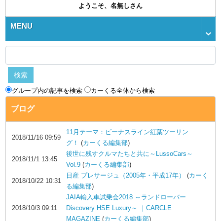
ようこそ、名無しさん
MENU
グループ内の記事を検索
カーくる全体から検索
ブログ
11月テーマ：ビーナスライン紅葉ツーリン
2018/11/16 09:59
グ！
(
カーくる編集部
)
後世に残すクルマたちと共に～LussoCars～
2018/11/1 13:45
Vol.9
(
カーくる編集部
)
日産 プレサージュ（2005年・平成17年）
(
カーく
2018/10/22 10:31
る編集部
)
JAIA輸入車試乗会2018 ～ランドローバー
2018/10/3 09:11
Discovery HSE Luxury～ ｜CARCLE
MAGAZINE
(
カーくる編集部
)