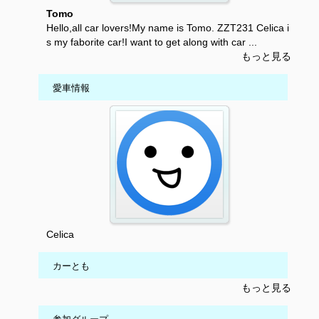
Tomo
Hello,all car lovers!My name is Tomo. ZZT231 Celica i
s my faborite car!I want to get along with car ...
もっと見る
愛車情報
Celica
カーとも
もっと見る