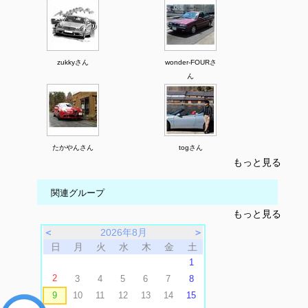
zukkyさん
wonder-FOURさ
ん
たかやんさん
togさん
もっと見る
関連グループ
もっと見る
＜
2026年8月
＞
日
月
火
水
木
金
土
1
2
3
4
5
6
7
8
9
10
11
12
13
14
15