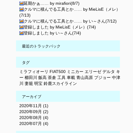
延期かぁ…… by mirafiori(8/7)
クルマに積んでる工具とか…… by MieLisE（メレ）
(7/13)
クルマに積んでる工具とか…… by い～さん(7/12)
登録しました by MieLisE（メレ）(7/4)
登録しました by い～さん(7/4)
最近のトラックバック
タグ
ミラフィオーリ
FIAT500
ミニカー
エリーゼ
デルタ
キ
ー
櫛田川
飯高
茶倉
工具
車載
青山高原
プジョー
中津
川
妻籠
明宝
鈴鹿スカイライン
アーカイブ
2020年11月 (1)
2020年09月 (2)
2020年08月 (4)
2020年07月 (4)