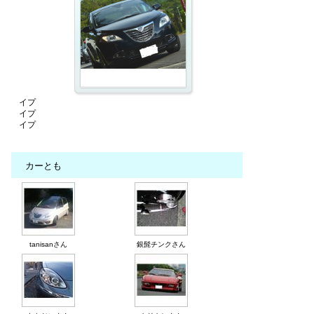
イプ
イプ
イプ
カーとも
tanisanさん
銀髭チンクさん