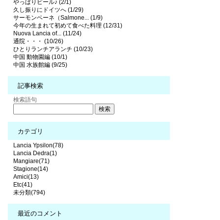
やっぱりビール♪ (2/1)
久し振りにドイツへ (1/29)
サーモンベーネ（Salmone... (1/9)
今年の生まれて初めて食べた料理 (12/31)
Nuova Lancia of... (11/24)
通院・・・ (10/26)
ひとりランチアランチ (10/23)
中国 動物園編 (10/1)
中国 水族館編 (9/25)
記事検索
検索語句
カテゴリ
Lancia Ypsilon(78)
Lancia Dedra(1)
Mangiare(71)
Stagione(14)
Amici(13)
Etc(41)
未分類(794)
最近のコメント