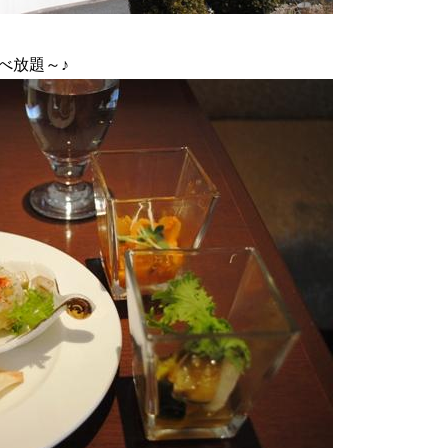
べ放題～♪