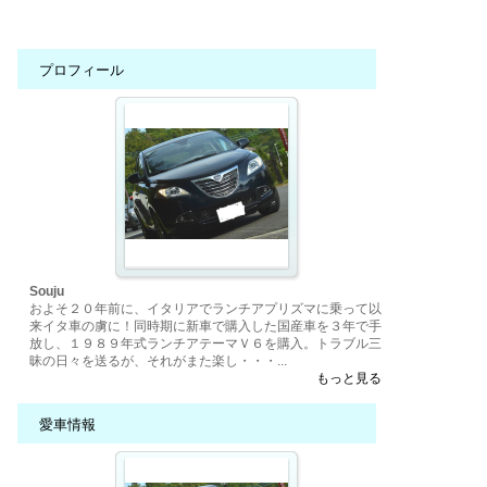
プロフィール
Souju
およそ２０年前に、イタリアでランチアプリズマに乗って以
来イタ車の虜に！同時期に新車で購入した国産車を３年で手
放し、１９８９年式ランチアテーマＶ６を購入。トラブル三
昧の日々を送るが、それがまた楽し・・・...
もっと見る
愛車情報