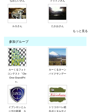
なおじいさん
トリトンさん
ルカさん
たかおさん
もっと見る
参加グループ
カーくるフォト
カーくるターン
コンテスト「Cle-
パイクサンデー
One-GrandPri
x」
イプシロンとム
トリコローレ総
ーザの部屋 カ
合ポータルサイ