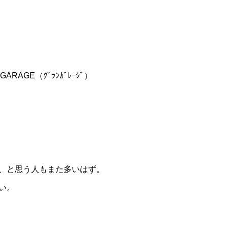
AGE（ｸﾞﾗﾝｶﾞﾚｰｼﾞ）
、と思う人もまた多いはず。
い。