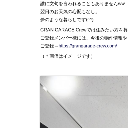
誰に文句を言われることもありませんww
翌日のお天気の心配もなし。
夢のような暮らしです(^^)
GRAN GARAGE Crewでは住みたい方を
ご登録メンバー様には、今後の物件情報や
ご登録→
https://grangarage-crew.com/
（＊画僧はイメージです）