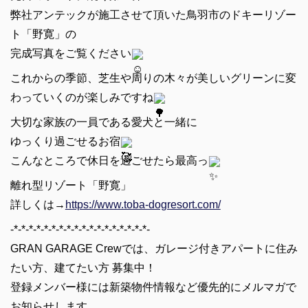
弊社アンテックが施工させて頂いた鳥羽市のドキーリゾー
ト「野寛」の
完成写真をご覧ください
これからの季節、芝生や周りの木々が美しいグリーンに変
わっていくのが楽しみですね
大切な家族の一員である愛犬と一緒に
ゆっくり過ごせるお宿
こんなところで休日を過ごせたら最高っ
離れ型リゾート「野寛」
詳しくは→
https://www.toba-dogresort.com/
-*-*-*-*-*-*-*-*-*-*-*-*-*-*-*-*-*-*-
GRAN GARAGE Crewでは、ガレージ付きアパートに住み
たい方、建てたい方 募集中！
登録メンバー様には新築物件情報など優先的にメルマガで
お知らせします。