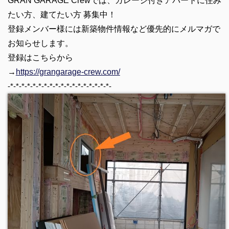
GRAN GARAGE Crewでは、ガレージ付きアパートに住み
たい方、建てたい方 募集中！
登録メンバー様には新築物件情報など優先的にメルマガで
お知らせします。
登録はこちらから
→
https://grangarage-crew.com/
-*-*-*-*-*-*-*-*-*-*-*-*-*-*-*-*-*-*-