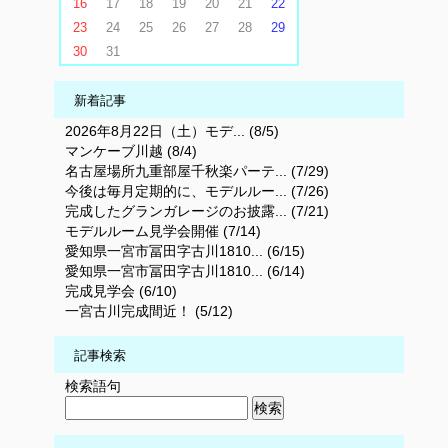
16
17
18
19
20
21
22
23
24
25
26
27
28
29
30
31
新着記事
2026年8月22日（土）モデ... (8/5)
マンケーブ川越 (8/4)
名古屋場所九重部屋千秋楽パーテ... (7/29)
今後は毎月定期的に、モデルルー... (7/26)
完成したグランガレージのお披露... (7/21)
モデルルーム見学会開催 (7/14)
愛知県一宮市冨田字古川1810... (6/15)
愛知県一宮市冨田字古川1810... (6/14)
完成見学会 (6/10)
一宮古川完成間近！ (5/12)
記事検索
検索語句