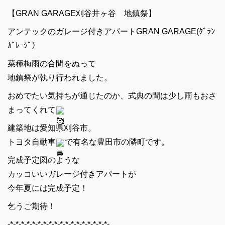
【GRAN GARAGE刈谷井ヶ谷 地鎮祭】
アンテックのガレージ付きアパートGRAN GARAGE(ｸﾞﾗﾝ
ｶﾞﾚｰｼﾞ）
菜種梅雨の合間をぬって
地鎮祭が執り行われました。
おめでたい気持ちが通じたのか、式典の間は少し雨もおさ
まってくれて
建築地は愛知県刈谷市。
トヨタ自動車
で有名な豊田市の隣町です。
完成予定図のような
カッコいいガレージ付きアパートが
今年夏には完成予定！
乞うご期待！
-*-*-*-*-*-*-*-*-*-*-*-*-*-*-*-*-*-*-