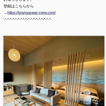
登録はこちらから
→
https://grangarage-crew.com/
-*-*-*-*-*-*-*-*-*-*-*-*-*-*-*-*-*-*-