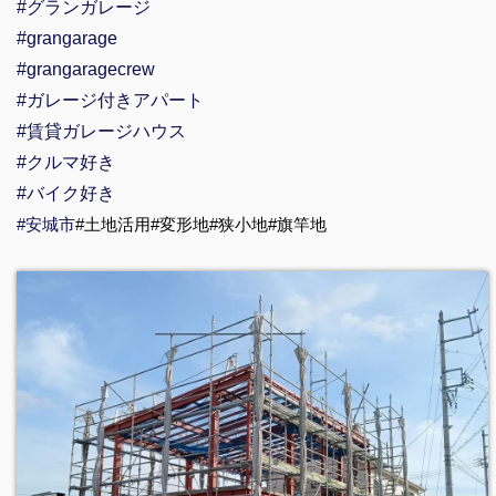
#グランガレージ
#grangarage
#grangaragecrew
#ガレージ付きアパート
#賃貸ガレージハウス
#クルマ好き
#バイク好き
#安城市
#土地活用#変形地#狭小地#旗竿地