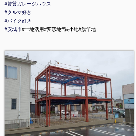
#賃貸ガレージハウス
#クルマ好き
#バイク好き
#安城市
#土地活用#変形地#狭小地#旗竿地