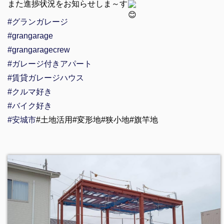
また進捗状況をお知らせしま～す
#グランガレージ
#grangarage
#grangaragecrew
#ガレージ付きアパート
#賃貸ガレージハウス
#クルマ好き
#バイク好き
#安城市
#土地活用#変形地#狭小地#旗竿地