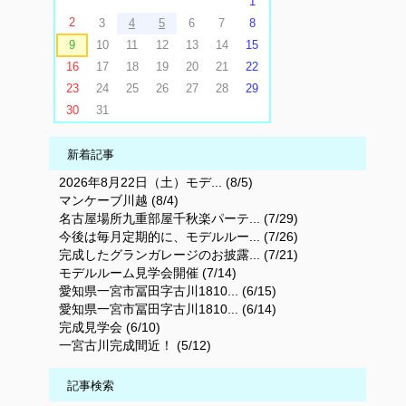
1
2
3
4
5
6
7
8
9
10
11
12
13
14
15
16
17
18
19
20
21
22
23
24
25
26
27
28
29
30
31
新着記事
2026年8月22日（土）モデ... (8/5)
マンケーブ川越 (8/4)
名古屋場所九重部屋千秋楽パーテ... (7/29)
今後は毎月定期的に、モデルルー... (7/26)
完成したグランガレージのお披露... (7/21)
モデルルーム見学会開催 (7/14)
愛知県一宮市冨田字古川1810... (6/15)
愛知県一宮市冨田字古川1810... (6/14)
完成見学会 (6/10)
一宮古川完成間近！ (5/12)
記事検索