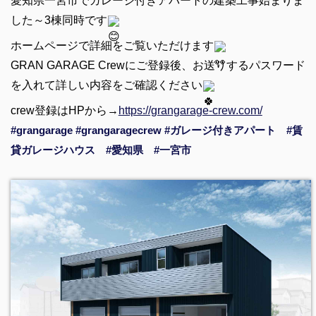
愛知県一宮市でガレージ付きアパートの建築工事始まりま
した～3棟同時です
ホームページで詳細をご覧いただけます
GRAN GARAGE Crewにご登録後、お送りするパスワード
を入れて詳しい内容をご確認ください
crew登録はHPから→
https://grangarage-crew.com/
#grangarage
#grangaragecrew
#ガレージ付きアパート
#賃
貸ガレージハウス
#愛知県
#一宮市