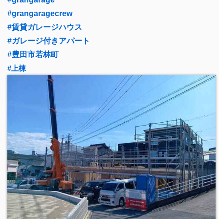
#grangaragecrew
#賃貸ガレージハウス
#ガレージ付きアパート
#豊田市若林町
#上棟