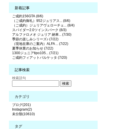
新着記事
ご成約156GTA (8/6)
（ご成約御礼）952ジュリアス... (8/6)
（ご成約）ジュリアヴェローチェ... (8/4)
スパイダー2.0ツインスパーク (8/3)
アルファロメオ ジュリア 納車... (7/30)
季節の楽しみシリーズ♪ (7/22)
（現地在庫のご案内）ALFA ... (7/22)
夏季休業のお知らせ (7/22)
1300ジュニアtipo105... (7/21)
ご成約フィアットバルケッタ (7/20)
記事検索
検索語句
カテゴリ
ブログ(201)
Instagram(2)
未分類(10610)
タグ