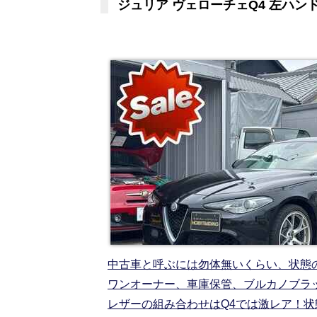
ジュリア ヴェローチェQ4 左ハン
中古車と呼ぶには勿体無いくらい、状態
ワンオーナー、車庫保管、ブルカノブラ
レザーの組み合わせはQ4では激レア！