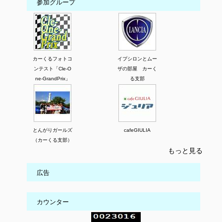
参加グループ
カーくるフォトコ
イプシロンとムー
ンテスト「Cle-O
ザの部屋 カーく
ne-GrandPrix」
る支部
とんがりガールズ
cafeGIULIA
（カーくる支部）
もっと見る
広告
カウンター