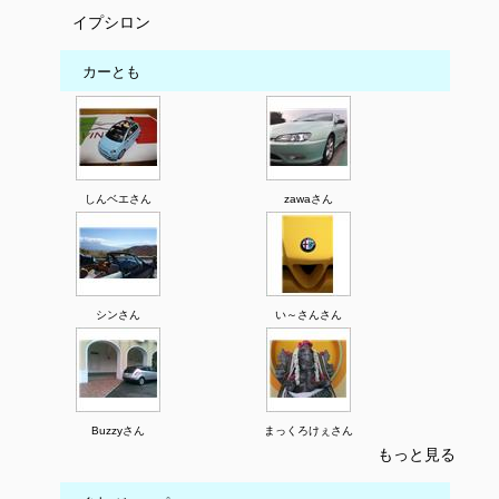
イプシロン
カーとも
しんベエさん
zawaさん
シンさん
い～さんさん
Buzzyさん
まっくろけぇさん
もっと見る