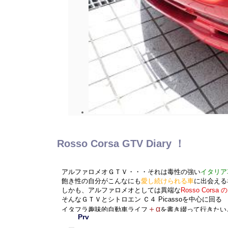
Rosso Corsa GTV Diary ！
アルファロメオＧＴＶ・・・それは毒性の強い
イタリア
飽き性の自分がこんなにも
愛し続けられる車
に出会える
しかも、アルファロメオとしては異端な
Rosso Corsa
そんなＧＴＶとシトロエン Ｃ４ Picassoを中心に回る
＋α
イタフラ趣味的自動車ライフ
を書き綴って行きたい
Prv