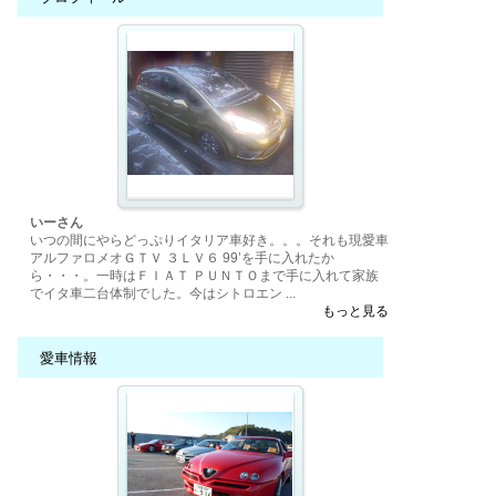
いーさん
いつの間にやらどっぷりイタリア車好き。。。それも現愛車
アルファロメオＧＴＶ ３ＬＶ６ 99’を手に入れたか
ら・・・。一時はＦＩＡＴ ＰＵＮＴＯまで手に入れて家族
でイタ車二台体制でした。今はシトロエン ...
もっと見る
愛車情報