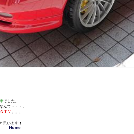
車
でした。
なんて・・・。
 のＧＴＶ
。。。
と思います！
Home