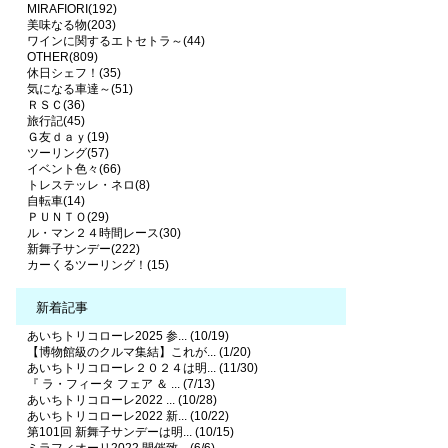
MIRAFIORI(192)
美味なる物(203)
ワインに関するエトセトラ～(44)
OTHER(809)
休日シェフ！(35)
気になる車達～(51)
ＲＳＣ(36)
旅行記(45)
Ｇ友ｄａｙ(19)
ツーリング(57)
イベント色々(66)
トレステッレ・ネロ(8)
自転車(14)
ＰＵＮＴＯ(29)
ル・マン２４時間レース(30)
新舞子サンデー(222)
カーくるツーリング！(15)
新着記事
あいちトリコローレ2025 参... (10/19)
【博物館級のクルマ集結】これが... (1/20)
あいちトリコローレ２０２４は明... (11/30)
『 ラ・フィータ フェア ＆ ... (7/13)
あいちトリコローレ2022 ... (10/28)
あいちトリコローレ2022 新... (10/22)
第101回 新舞子サンデーは明... (10/15)
ミラフィオーリ2022 開催致... (6/6)