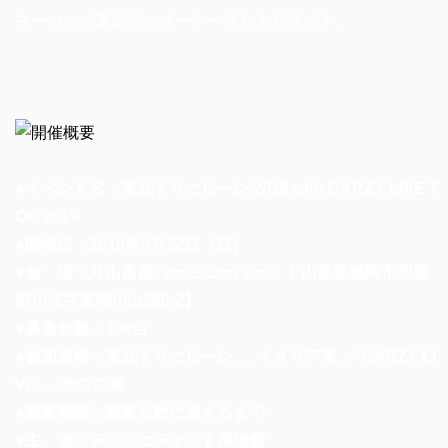
ヨーロッパ車以外のオーナー様も大歓迎です。
●イベント名：東北トリコローレ 2019 with CARZY LIVE T
OK 2019
●開催日：2019年9月22日（日）
●会 場：月山高原ハーモニーパーク【 山形県鶴岡市羽黒
町川代字東増川山368-2】
●募集台数：300台
●参加資格：東北トリコローレ … イタリア車 ／ CARZY LI
VE … 全ての車
●募集期間：募集台数に達するまで
●主 催：チンクエチェント博物館