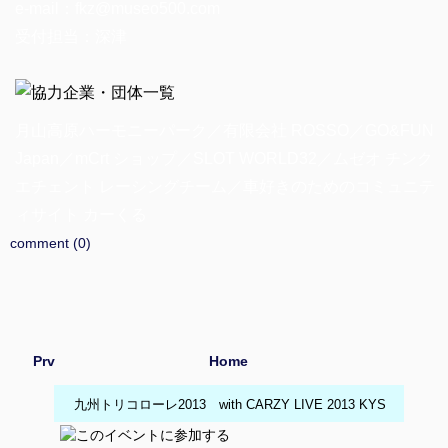
e-mail：fkz@museo500.com
受付担当：深津
月山高原ハーモニーパーク／有限会社 ROSSO／GO&FUN
Japan／mCrt ショップ／SLOT WORLD32／ムゼオ チンク
エチェント レーシングチーム／車好きのためのコミュニテ
ィサイト カーくる
comment (0)
Prv
Home
九州トリコローレ2013 with CARZY LIVE 2013 KYS