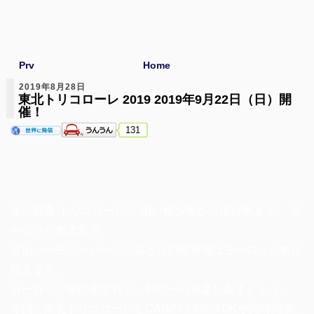
Prv
Home
2019年8月28日
東北トリコローレ 2019 2019年9月22日（日）開
催！
131
車の祭典“トリコローレ”、旧い稀少車から現行車まで、 ヨ
ーロッパ車大集合。
月山ハーモニーパークのみどりの牧草地はヨーロッパ車が
映えます 。
ヨーロッパ車に囲まれて、秋の一日を楽しみましょう。
今回の東北トリコローレもCARZY LIVE TOKが同時開催。