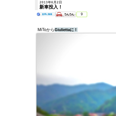
2013年6月2日
新車投入！
9
MiToから
Giuliettaに！