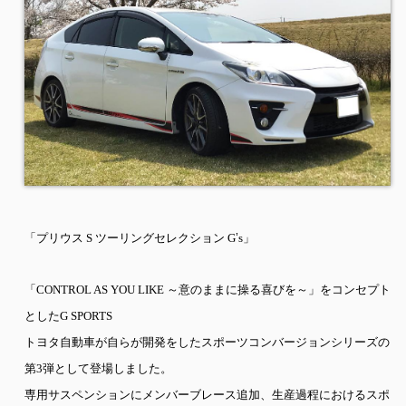
「プリウス
S
ツーリングセレクション
G
’
s
」
「
CONTROL AS YOU LIKE
～意のままに操る喜びを～」をコンセプト
とした
G SPORTS
トヨタ自動車が自らが開発をしたスポーツコンバージョンシリーズの
第
3
弾として登場しました。
専用サスペンションにメンバーブレース追加、生産過程におけるスポ