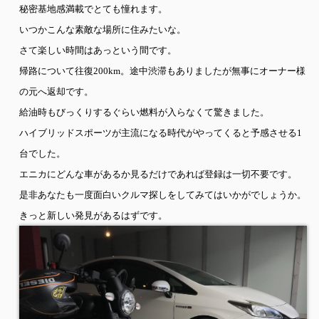
秘密基地感満載でとても憧れます。
いつかこんな素敵な場所に住みたいな。
さて楽しい時間はあっという間です。
帰路について往復
200km
。途中渋滞もありましたが無事にオーナー様
の元へ返却です。
給油時もびっくりするぐらい燃料が入らなくて驚きました。
ハイブリッドスポーツが主流になる時代がやってくると予感させる
1
台でした。
エニカにどんな車があるか見るだけであれば登録は一切不要です。
是非あなたも一度面白いクルマ探しをしてみてはいかがでしょうか。
きっと新しい発見があるはずです。