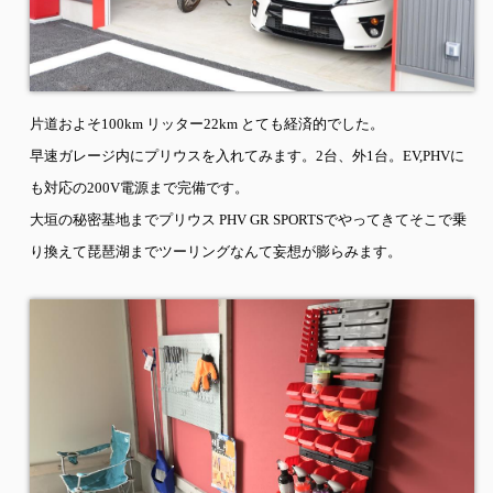
片道およそ
100km
リッター
22km
とても経済的でした。
早速ガレージ内にプリウスを入れてみます。
2
台、外
1
台。
EV,PHV
に
も対応の
200V
電源まで完備です。
大垣の秘密基地までプリウス
PHV GR SPORTS
でやってきてそこで乗
り換えて琵琶湖までツーリングなんて妄想が膨らみます。