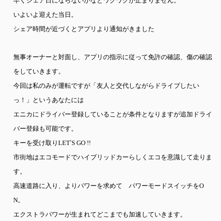
早くシェア日にならないかなとワクワクが止まりません。
いよいよ迎えた当日。
シェア時間が近づくとアプリより通知がきました
無事オーナーと対面し、アプリの指示に従って免許の確認、傷の確認
をしていきます。
今回は私のみが運転ですが「友人と交代しながらドライブしたい
っ！」というあなたには
エニカにドライバー登録していることが条件となりますが追加ドライ
バー登録も可能です。
キーを受け取り
LET
’
S GO !!
市街地はエコモードでハイブリッドカーらしくエコを意識して走りま
す。
高速道路に入り、よりパワーを求めて パワーモードスイッチを
O
N
。
エクストラパワーが生まれてどこまでも加速していきます。