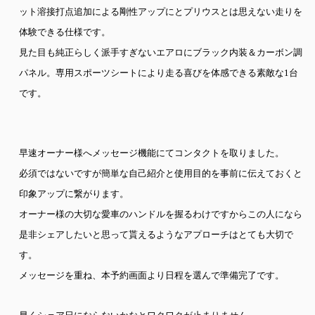
ット溶接打点追加による剛性アップにとプリウスとは思えない走りを
体験できる仕様です。
見た目も純正らしく派手すぎないエアロにブラック内装＆カーボン調
パネル。専用スポーツシートにより走る喜びを体感できる素敵な
1
台
です。
早速オーナー様へメッセージ機能にてコンタクトを取りました。
必須ではないですが簡単な自己紹介と使用目的を事前に伝えておくと
印象アップに繋がります。
オーナー
様の大切な愛車のハンドルを握るわけですからこの人になら
是非シェアしたいと思って貰えるようなアプローチはとても大切で
す。
メッセージを重ね、本予約画面より日程を選んで準備完了です。