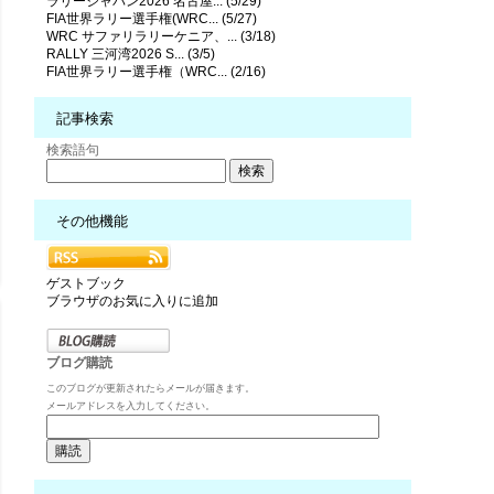
ラリージャパン2026 名古屋... (5/29)
FIA世界ラリー選手権(WRC... (5/27)
WRC サファリラリーケニア、... (3/18)
RALLY 三河湾2026 S... (3/5)
FIA世界ラリー選手権（WRC... (2/16)
記事検索
検索語句
その他機能
ゲストブック
ブラウザのお気に入りに追加
ブログ購読
このブログが更新されたらメールが届きます。
メールアドレスを入力してください。