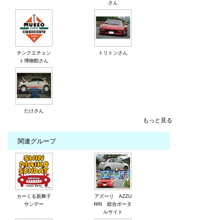
さん
チンクエチェン
トリトンさん
ト博物館さん
たけさん
もっと見る
関連グループ
カーくる新舞子
アズーリ AZZU
サンデー
RRI 総合ポータ
ルサイト