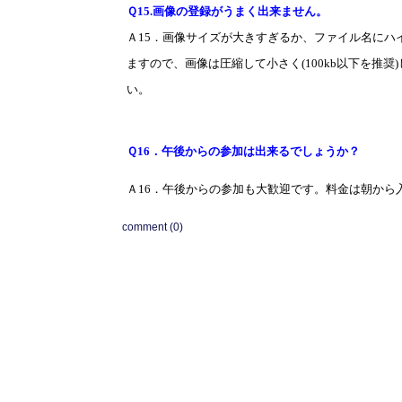
Ｑ
15.
画像の登録がうまく出来ません。
Ａ
15
．画像サイズが大きすぎるか、ファイル名にハ
ますので、画像は圧縮して小さく
(100kb
以下を推奨
)
い。
Ｑ
16
．午後からの参加は出来るでしょうか？
Ａ
16
．午後からの参加も大歓迎です。料金は朝から
comment (0)