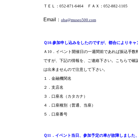
ＴＥＬ：
052-871-6464
ＦＡＸ：
052-882-1105
Email
：
oba@museo500.com
Ｑ
10.
参加申し込みをしたのですが、都合によりキャ
Ａ
10
．イベント開催日の一週間前であれば振込手数
ですが、下記の情報を、ご連絡下さい。こちらで確
は出来ませんので注意して下さい。
１．金融機関名
２．支店名
３．口座名（カタカナ）
４．口座種別（普通、当座）
５．口座番号
Ｑ
11
．イベント当日、参加予定の車が故障しました