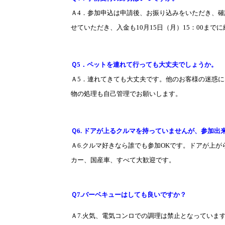
Ａ
4
．参加申込は申請後、お振り込みをいただき、確
せていただき、入金も
10
月
15
日（月）
15
：
00
までに
Ｑ
5
．ペットを連れて行っても大丈夫でしょうか。
Ａ
5
．連れてきても大丈夫です。他のお客様の迷惑に
物の処理も自己管理でお願いします。
Ｑ
6.
ドアが上るクルマを持っていませんが、参加出
Ａ
6.
クルマ好きなら誰でも参加
OK
です。ドアが上が
カー、国産車、すべて大歓迎です。
Ｑ
7.
バーベキューはしても良いですか？
Ａ
7.
火気、電気コンロでの調理は禁止となっていま