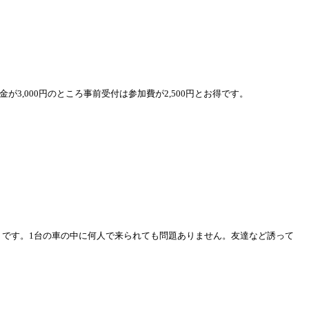
金が
3,000
円のところ事前受付は参加費が
2,500
円とお得です。
）です。
1
台の車の中に何人で来られても問題ありません。友達など誘って