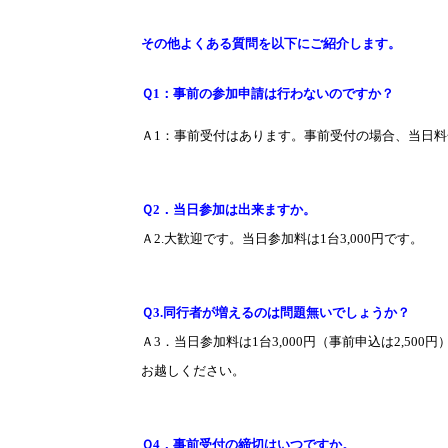
その他よくある質問を以下にご紹介します。
Ｑ
1
：事前の参加申請は行わないのですか？
Ａ
1
：事前受付はあります。事前受付の場合、当日料
Ｑ
2
．当日参加は出来ますか。
Ａ
2.
大歓迎です。当日参加料は
1
台
3,000
円です。
Ｑ
3.
同行者が増えるのは問題無いでしょうか？
Ａ
3
．当日参加料は
1
台
3,000
円（事前申込は
2,500
円
お越しください。
Ｑ
4
．事前受付の締切はいつですか。