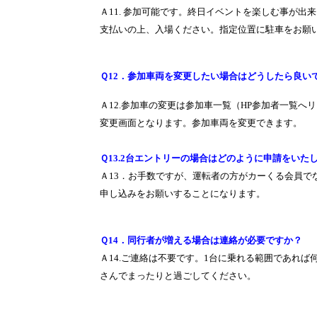
Ａ
11.
参加可能です。終日イベントを楽しむ事が出来
支払いの上、入場ください。指定位置に駐車をお願
Ｑ
12
．参加車両を変更したい場合はどうしたら良い
Ａ
12.
参加車の変更は参加車一覧（
HP
参加者一覧へリ
変更画面となります。参加車両を変更できます。
Ｑ
13.2
台エントリーの場合はどのように申請をいた
Ａ
13
．お手数ですが、運転者の方がカーくる会員で
申し込みをお願いすることになります。
Ｑ
14
．同行者が増える場合は連絡が必要ですか？
Ａ
14.
ご連絡は不要です。
1
台に乗れる範囲であれば
さんでまったりと過ごしてください。