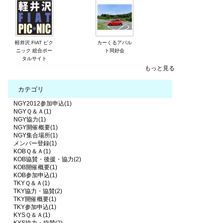
軽井沢 FIAT ピク
カーくるアバル
ニック 総合ポー
ト同好会
タルサイト
もっと見る
カテゴリ
NGY2012参加申込(1)
NGYＱ＆Ａ(1)
NGY協力(1)
NGY開催概要(1)
NGY集合場所(1)
メンバー登録(1)
KOBＱ＆Ａ(1)
KOB協賛・後援・協力(2)
KOB開催概要(1)
KOB参加申込(1)
TKYＱ＆Ａ(1)
TKY協力・協賛(2)
TKY開催概要(1)
TKY参加申込(1)
KYSＱ＆Ａ(1)