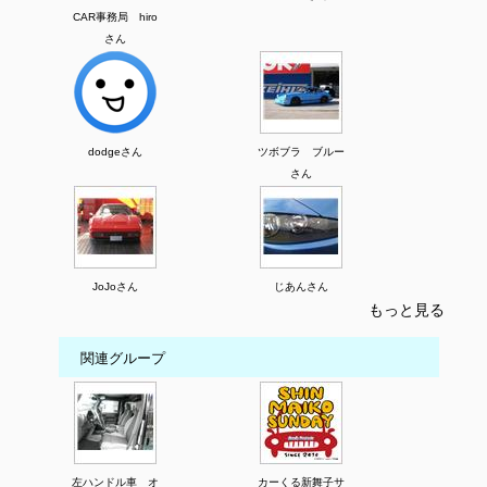
CAR事務局 hiro
さん
dodgeさん
ツボブラ ブルー
さん
JoJoさん
じあんさん
もっと見る
関連グループ
左ハンドル車 オ
カーくる新舞子サ