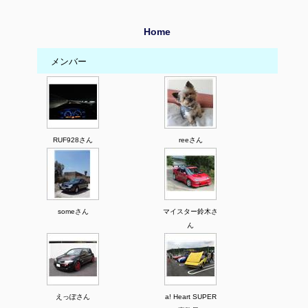
Home
メンバー
RUF928さん
reeさん
someさん
マイスター鈴木さ
ん
えっぽさん
a! Heart SUPER