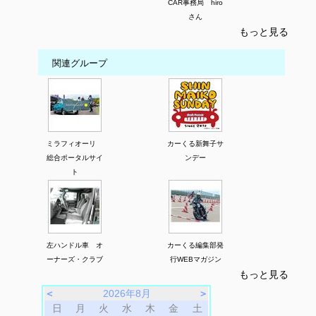
CAR事務局 hiro
さん
もっと見る
関連グループ
ミラフィオーリ
カーくる新舞子サ
総合ポータルサイ
ンデー
ト
左ハンドル車 オ
カーくる編集部発
ーナーズ・クラブ
行WEBマガジン
もっと見る
＜
2026年8月
＞
日
月
火
水
木
金
土