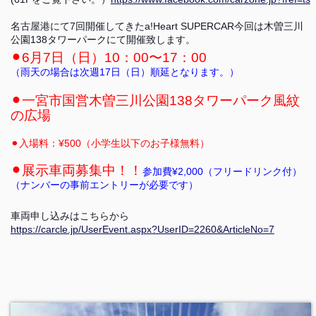
名古屋港にて7回開催してきたa!Heart SUPERCAR今回は木曽三川
公園138タワーパークにて開催致します。
⚫︎6月7日（日）10：00〜17：00
（雨天の場合は次週17日（日）順延となります。）
⚫︎一宮市国営木曽三川公園138タワーパーク風紋
の広場
⚫︎入場料：¥500（小学生以下のお子様無料）
⚫︎展示車両募集中！！
参加費¥2,000（フリードリンク付）
（ナンバーの事前エントリーが必要です）
車両申し込みはこちらから
https://carcle.jp/UserEvent.aspx?UserID=2260&ArticleNo=7