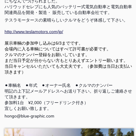
にちなんでつけられました。
ハリウッドセレブにも人気のバッテリー式電気自動車と電気自動車
関連商品を開発・製造・ 販売している自動車会社です。
テスラモータースの素晴らしいクルマをどうぞ体感して下さい。
http://www.teslamotors.com/jp/
展示車輌の参加申し込みは6/3までです。
会場内に入る車輌についてはすべて許可書が必要です。
クルマのナンバー登録をお願いしています。
まだ当日予定が分からない方もとりあえずエントリー願います。
当日キャンセルいただいても大丈夫です。（参加費は当日お支払い
頂きます）
⚫︎車輌名 ⚫︎年式 ⚫︎オーナー氏名 ⚫︎クルマのナンバー
明記の上下記メールアドレスへお送り下さい。折り返しご連絡させ
て頂きます。
参加料1台 ¥2,000（フリードリンク付き）
宜しくお願い致します。
hongo@blue-graphic.com