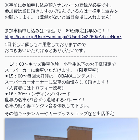
※事前に参加申し込み頂きナンバーの登録が必要です。
参加費は当日頂きますので悩んでいる方は一様申し込みを
お願いします。（登録がないと当日会場に入れません）
参加車輌申し込みは下記より 80台限定お早めに！！
https://carcle.jp/UserEvent.aspx?UserID=2260&ArticleNo=7
1日楽しい催しもご用意しておりますので
おつきあいいただけるとありがたいです。
------------------------------------------------------------------------
14：00〜キッズ乗車体験 小学生以下のお子様限定で
スーパーカーに乗車いただけます。（限定車輌）
⚫︎15：00〜毎回大好評の「OBAKAコンテスト」
スーパーカーオーナーに愛車の自慢をして頂きます！
（入賞者にはトロフィー授与）
⚫︎16：30〜エンディングパレード
世界の名車が1台ずつ退場するパレード！
名車の動く姿エンジン音を体験して下さい。
その他キッチンカーやカーグッズショップなど出店予定