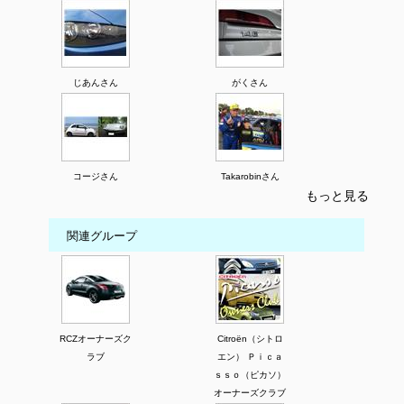
じあんさん
がくさん
コージさん
Takarobinさん
もっと見る
関連グループ
RCZオーナーズク
Citroën（シトロ
ラブ
エン） Ｐｉｃａ
ｓｓｏ（ピカソ）
オーナーズクラブ