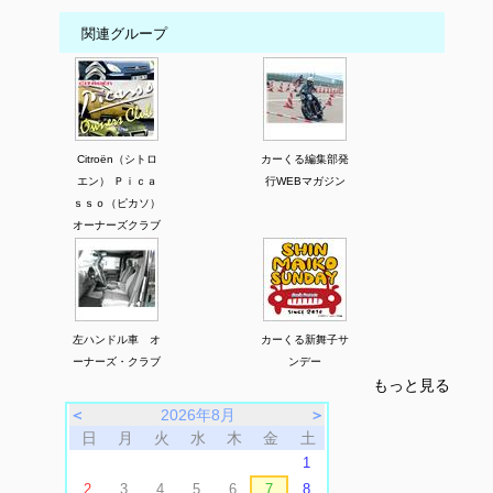
関連グループ
Citroën（シトロ
カーくる編集部発
エン） Ｐｉｃａ
行WEBマガジン
ｓｓｏ（ピカソ）
オーナーズクラブ
左ハンドル車 オ
カーくる新舞子サ
ーナーズ・クラブ
ンデー
もっと見る
＜
2026年8月
＞
日
月
火
水
木
金
土
1
2
3
4
5
6
7
8