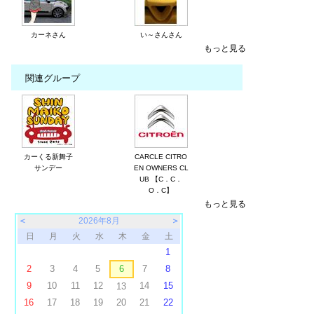
カーネさん
い～さんさん
もっと見る
関連グループ
カーくる新舞子
CARCLE CITRO
サンデー
EN OWNERS CL
UB 【C．C．
O．C】
もっと見る
＜
2026年8月
＞
日
月
火
水
木
金
土
1
2
3
4
5
6
7
8
9
10
11
12
14
15
13
16
17
18
19
20
21
22