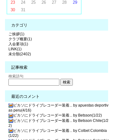
23
24
25
26
27
28
29
30
31
カテゴリ
ご挨拶(1)
クラブ概要(1)
入会要項(1)
LINK(1)
未分類(2402)
記事検索
検索語句
最近のコメント
ピカソにドライブレコーダー装着... by apuestas deportiv
as peru(4/16)
ピカソにドライブレコーダー装着... by Betsson(1/22)
ピカソにドライブレコーダー装着... by Betsson Chile(1/2
2)
ピカソにドライブレコーダー装着... by Colbet Colombia
(1/22)