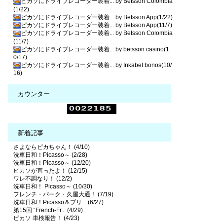
ピカソにドライブレコーダー装着... by Betsson Colombia
(1/22)
ピカソにドライブレコーダー装着... by Betsson App(1/22)
ピカソにドライブレコーダー装着... by Betsson App(11/7)
ピカソにドライブレコーダー装着... by Betsson Colombia
(11/7)
ピカソにドライブレコーダー装着... by betsson casino(1
0/17)
ピカソにドライブレコーダー装着... by Inkabet bonos(10/
16)
カウンター
新着記事
さよならピカちゃん！ (4/10)
洗車日和！Picasso～ (2/28)
洗車日和！Picasso～ (12/20)
ピカソが直ったよ！ (12/15)
ワレ不調なり！ (12/2)
洗車日和！ Picasso～ (10/30)
フレンチ・パーク・久屋大通！ (7/19)
洗車日和！Picasso＆プリ... (6/27)
第15回 “French-Fr... (4/29)
ピカソ 車検報告！ (4/23)