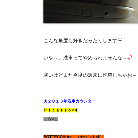
こんな角度も好きだったりします
いや～、洗車ってやめられませんな～
寒いけどまた今度の週末に洗車しちゃお～
★２０１３年洗車カウンター
Ｐｉｃａｓｓｏ×４
ＬＳ×１
BOTTECCHIA×１（カウント外）