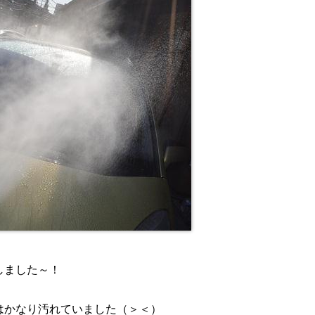
車しました～！
oはかなり汚れていました（＞＜）