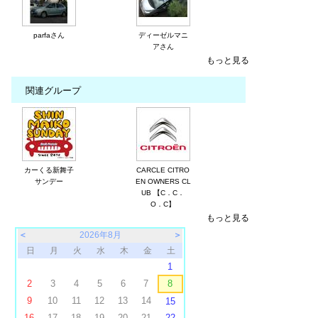
parfaさん
ディーゼルマニ
アさん
もっと見る
関連グループ
カーくる新舞子
CARCLE CITRO
サンデー
EN OWNERS CL
UB 【C．C．
O．C】
もっと見る
＜
2026年8月
＞
日
月
火
水
木
金
土
1
2
3
4
5
6
7
8
9
10
11
12
13
14
15
16
17
18
19
20
21
22