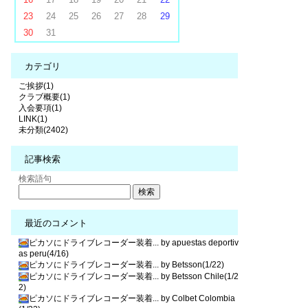
23
24
25
26
27
28
29
30
31
カテゴリ
ご挨拶(1)
クラブ概要(1)
入会要項(1)
LINK(1)
未分類(2402)
記事検索
検索語句
最近のコメント
ピカソにドライブレコーダー装着... by apuestas deportiv
as peru(4/16)
ピカソにドライブレコーダー装着... by Betsson(1/22)
ピカソにドライブレコーダー装着... by Betsson Chile(1/2
2)
ピカソにドライブレコーダー装着... by Colbet Colombia