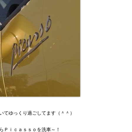
いてゆっくり過ごしてます（＾＾）
らＰｉｃａｓｓｏを洗車～！