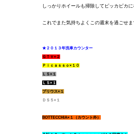
しっかりホイールも掃除してピッカピカに
これでまた気持ちよくこの週末を過ごせま
★２０１３年洗車カウンター
ＧＴＶ×２
Ｐｉｃａｓｓｏ×１０
ＬＳ×１
ＬＳ×１
プリウス×１
ＤＳ５×１
BOTTECCHIA×１（カウント外）