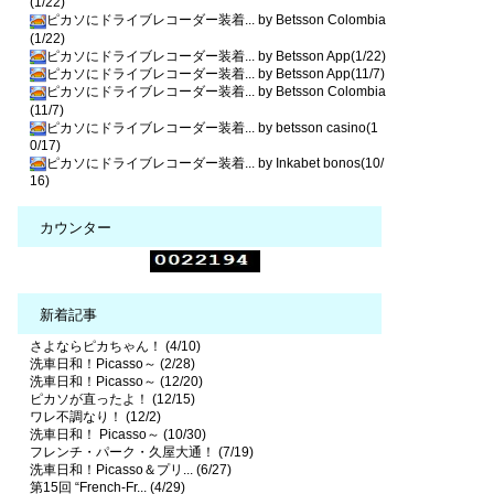
(1/22)
ピカソにドライブレコーダー装着... by Betsson Colombia
(1/22)
ピカソにドライブレコーダー装着... by Betsson App(1/22)
ピカソにドライブレコーダー装着... by Betsson App(11/7)
ピカソにドライブレコーダー装着... by Betsson Colombia
(11/7)
ピカソにドライブレコーダー装着... by betsson casino(1
0/17)
ピカソにドライブレコーダー装着... by Inkabet bonos(10/
16)
カウンター
新着記事
さよならピカちゃん！ (4/10)
洗車日和！Picasso～ (2/28)
洗車日和！Picasso～ (12/20)
ピカソが直ったよ！ (12/15)
ワレ不調なり！ (12/2)
洗車日和！ Picasso～ (10/30)
フレンチ・パーク・久屋大通！ (7/19)
洗車日和！Picasso＆プリ... (6/27)
第15回 “French-Fr... (4/29)