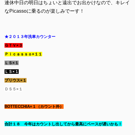
連休中日の明日はちょいと遠出でお出かけなので、キレイ
なPicassoに乗るのが楽しみでーす！
★２０１３年洗車カウンター
ＧＴＶ×３
Ｐｉｃａｓｓｏ×１１
ＬＳ×１
ＬＳ×１
プリウス×１
ＤＳ５×１
BOTTECCHIA×１（カウント外）
合計１８ 今年はカウントし出してから最高にペースが遅いかも！