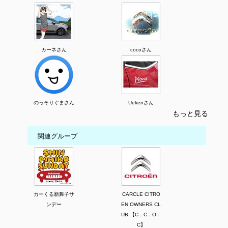
カーネさん
cocoさん
のっそりぐまさん
Uekenさん
もっと見る
関連グループ
カーくる新舞子サ
CARCLE CITRO
ンデー
EN OWNERS CL
UB 【C．C．O．
C】