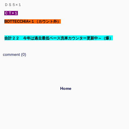
ＤＳ５×１
ＣＴ×１
BOTTECCHIA×１（カウント外）
合計２２ 今年は過去最低ペース洗車カウンター更新中～（爆）
comment (0)
Home