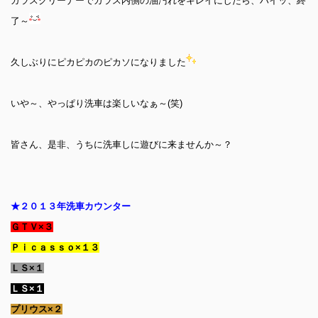
ガラスクリーナーでガラス内側の油汚れをキレイにしたら、ハイッ、終
了～
久しぶりにピカピカのピカソになりました
いや～、やっぱり洗車は楽しいなぁ～(笑)
皆さん、是非、うちに洗車しに遊びに来ませんか～？
★２０１３年洗車カウンター
ＧＴＶ×３
Ｐｉｃａｓｓｏ×１３
ＬＳ×１
ＬＳ×１
プリウス×２