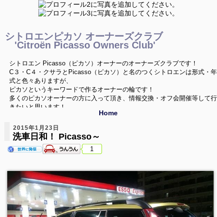
シトロエンピカソ オーナーズクラブ
'Citroën Picasso Owners Club'
シトロエン Picasso（ピカソ）オーナーのオーナーズクラブです！
C３・C４・クサラとPicasso（ピカソ）と名のつくシトロエンは形式・年
式と色々ありますが、
ピカソというキーワードで作るオーナーの輪です！
多くのピカソオーナーの方に入って頂き、情報交換・オフ会開催等して行
きたいと思います！
Home
ご興味を持たれたPicassoオーナーの方は是非どうぞ！
2015年1月23日
洗車日和！ Picasso～
1