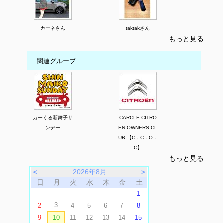
カーネさん
taktakさん
もっと見る
関連グループ
カーくる新舞子サ
CARCLE CITRO
ンデー
EN OWNERS CL
UB 【C．C．O．
C】
もっと見る
＜
2026年8月
＞
日
月
火
水
木
金
土
1
3
2
4
5
6
7
8
9
10
11
12
13
14
15