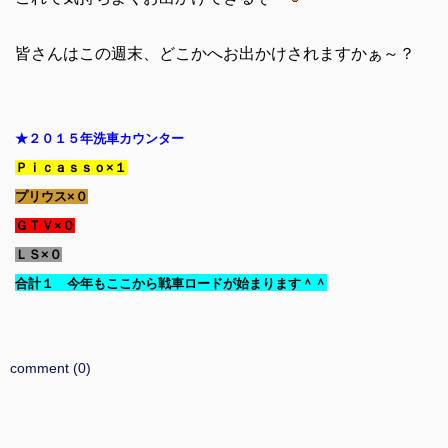
皆さんはこの週末、どこかへお出かけされますかぁ～？
★２０１５年洗車カウンター
Ｐｉｃａｓｓｏ×１
プリウス×０
ＧＴＶ×０
ＬＳ×０
合計１ 今年もここから戦車ロードが始まります＾＾
comment (0)