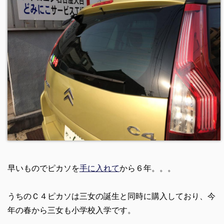
早いものでピカソを
手に入れて
から６年。。。
うちのＣ４ピカソは三女の誕生と同時に購入しており、今
年の春から三女も小学校入学です。