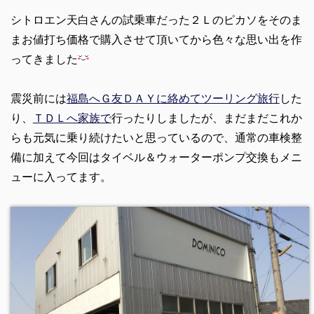
シトロエン天白さんの試乗車だった２Ｌのピカソをそのま
まお値打ち価格で購入させて頂いてから色々な思い出を作
ってきました
震災前には
福島へＧ友ＤＡＹに絡めてツーリング旅行
した
り、
ＴＤＬへ家族で
行ったりしましたが、まだまだこれか
らも元気に乗り続けたいと思っているので、通常の車検整
備に加えて今回はタイベル＆ウォーターポンプ交換もメニ
ューに入ってます。