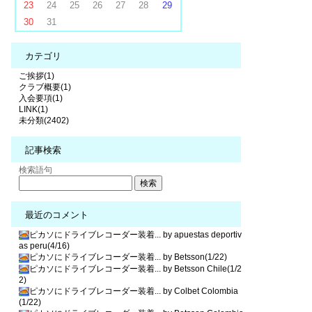
23
24
25
26
27
28
29
30
31
カテゴリ
ご挨拶(1)
クラブ概要(1)
入会要項(1)
LINK(1)
未分類(2402)
記事検索
検索語句
最近のコメント
ピカソにドライブレコーダー装着... by apuestas deportiv
as peru(4/16)
ピカソにドライブレコーダー装着... by Betsson(1/22)
ピカソにドライブレコーダー装着... by Betsson Chile(1/2
2)
ピカソにドライブレコーダー装着... by Colbet Colombia
(1/22)