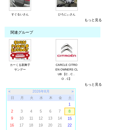
すぐるいさん
ひろにぃさん
もっと見る
関連グループ
カーくる新舞子
CARCLE CITRO
サンデー
EN OWNERS CL
UB 【C．C．
O．C】
もっと見る
＜
2026年8月
＞
日
月
火
水
木
金
土
1
2
3
4
5
6
7
8
9
10
11
12
13
14
15
16
17
18
19
20
21
22