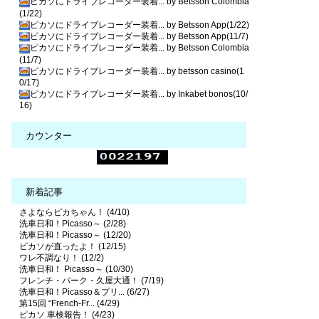
ピカソにドライブレコーダー装着... by Betsson Colombia
(1/22)
ピカソにドライブレコーダー装着... by Betsson App(1/22)
ピカソにドライブレコーダー装着... by Betsson App(11/7)
ピカソにドライブレコーダー装着... by Betsson Colombia
(11/7)
ピカソにドライブレコーダー装着... by betsson casino(1
0/17)
ピカソにドライブレコーダー装着... by Inkabet bonos(10/
16)
カウンター
新着記事
さよならピカちゃん！ (4/10)
洗車日和！Picasso～ (2/28)
洗車日和！Picasso～ (12/20)
ピカソが直ったよ！ (12/15)
ワレ不調なり！ (12/2)
洗車日和！ Picasso～ (10/30)
フレンチ・パーク・久屋大通！ (7/19)
洗車日和！Picasso＆プリ... (6/27)
第15回 “French-Fr... (4/29)
ピカソ 車検報告！ (4/23)