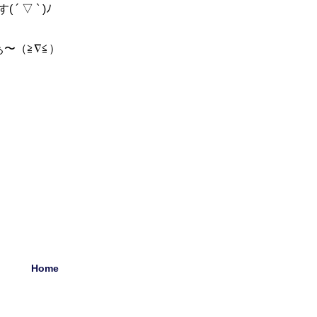
▽ ` )ﾉ
〜（≧∇≦）
Home