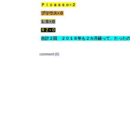
Ｐｉｃａｓｓｏ×２
プリウス×０
ＬＳ×０
ＲＺ×０
合計２回 ２０１６年も２カ月経って、たった
comment (0)