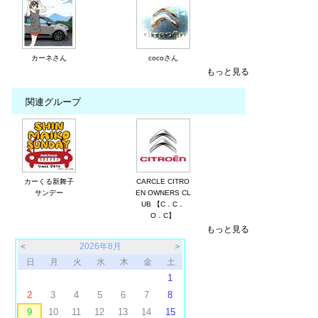
カーネさん
cocoさん
もっと見る
関連グループ
カーくる新舞子
CARCLE CITRO
サンデー
EN OWNERS CL
UB 【C．C．
O．C】
もっと見る
＜
2026年8月
＞
日
月
火
水
木
金
土
1
2
3
4
5
6
7
8
9
10
11
12
13
14
15