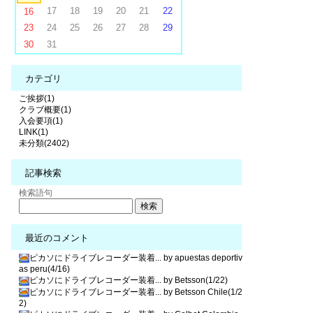
17
18
19
20
21
22
16
23
24
25
26
27
28
29
30
31
カテゴリ
ご挨拶(1)
クラブ概要(1)
入会要項(1)
LINK(1)
未分類(2402)
記事検索
検索語句
最近のコメント
ピカソにドライブレコーダー装着... by apuestas deportiv
as peru(4/16)
ピカソにドライブレコーダー装着... by Betsson(1/22)
ピカソにドライブレコーダー装着... by Betsson Chile(1/2
2)