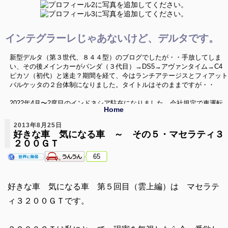
インテグラーレじゃあないけど、デルタです。
新型デルタ（第３世代、８４４型）のブログでしたが・・手放してしま
い、その後メインカーがパンダ（３代目）→DS5→アヴァンタイム→C4
ピカソ（初代）と迷走？期間を経て、今はランチアテージスとフィアット
バルケッタの２台体制になりました。タイトルはそのままですが・・
2022年4月〜2度目のインドネシア駐在になりました。会社規定で車運転
Home
禁止という環境の中、なんとか車活が出来ないか、色々と模索していきた
いと思います。いつか帰国した時にはまた変態車を飼うぞ〜
2013年8月25日
好きな車 気になる車 ～ その５・マセラティ３
ニューデルタ、Ｃ４ピカソ、バルケッタネタ以外に、海外のクルマ、珍し
２００ＧＴ
い中古車、ミニカー（1/43）、シリーズネタ等でお送りしてます。
65
好きな車 気になる車 第５回目（雲上編）は マセラテ
ィ３２００ＧＴです。