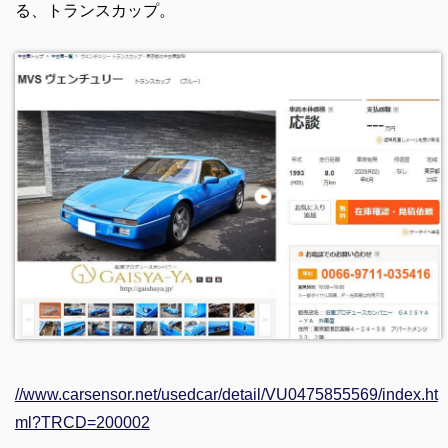
る、トランスカップ。
//www.carsensor.net/usedcar/detail/VU0475855569/index.ht
ml?TRCD=200002