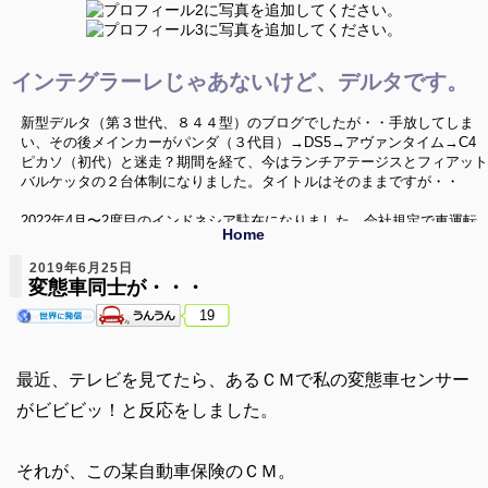
インテグラーレじゃあないけど、デルタです。
新型デルタ（第３世代、８４４型）のブログでしたが・・手放してしま
い、その後メインカーがパンダ（３代目）→DS5→アヴァンタイム→C4
ピカソ（初代）と迷走？期間を経て、今はランチアテージスとフィアット
バルケッタの２台体制になりました。タイトルはそのままですが・・
2022年4月〜2度目のインドネシア駐在になりました。会社規定で車運転
Home
禁止という環境の中、なんとか車活が出来ないか、色々と模索していきた
いと思います。いつか帰国した時にはまた変態車を飼うぞ〜
2019年6月25日
変態車同士が・・・
ニューデルタ、Ｃ４ピカソ、バルケッタネタ以外に、海外のクルマ、珍し
19
い中古車、ミニカー（1/43）、シリーズネタ等でお送りしてます。
最近、テレビを見てたら、あるＣＭで私の変態車センサー
がビビビッ！と反応をしました。
それが、この某自動車保険のＣＭ。