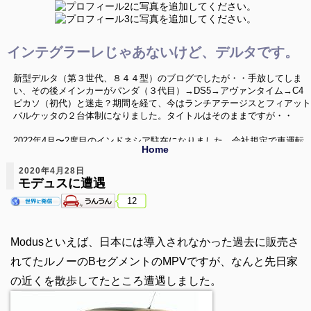
インテグラーレじゃあないけど、デルタです。
新型デルタ（第３世代、８４４型）のブログでしたが・・手放してしま
い、その後メインカーがパンダ（３代目）→DS5→アヴァンタイム→C4
ピカソ（初代）と迷走？期間を経て、今はランチアテージスとフィアット
バルケッタの２台体制になりました。タイトルはそのままですが・・
2022年4月〜2度目のインドネシア駐在になりました。会社規定で車運転
Home
禁止という環境の中、なんとか車活が出来ないか、色々と模索していきた
いと思います。いつか帰国した時にはまた変態車を飼うぞ〜
2020年4月28日
モデュスに遭遇
ニューデルタ、Ｃ４ピカソ、バルケッタネタ以外に、海外のクルマ、珍し
12
い中古車、ミニカー（1/43）、シリーズネタ等でお送りしてます。
Modusといえば、日本には導入されなかった過去に販売さ
れてたルノーのBセグメントのMPVですが、なんと先日家
の近くを散歩してたところ遭遇しました。