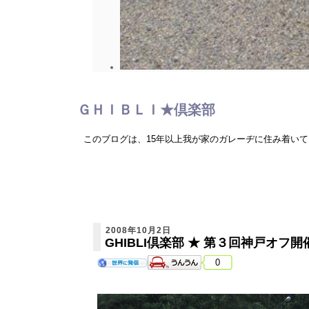
ＧＨＩＢＬＩ★倶楽部
このブログは、15年以上我が家のガレーヂに住み着い
2008年10月2日
GHIBLI倶楽部 ★ 第３回神戸オフ
0