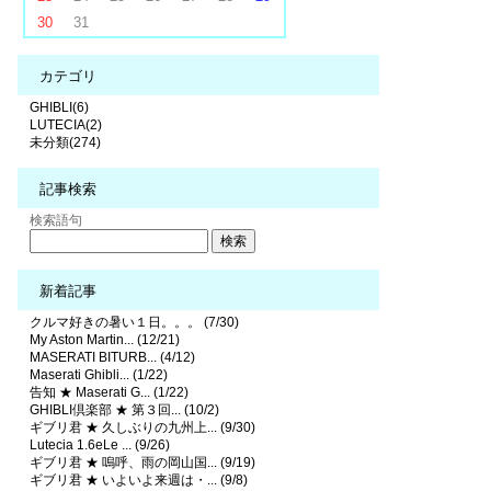
30
31
カテゴリ
GHIBLI(6)
LUTECIA(2)
未分類(274)
記事検索
検索語句
新着記事
クルマ好きの暑い１日。。。 (7/30)
My Aston Martin... (12/21)
MASERATI BITURB... (4/12)
Maserati Ghibli... (1/22)
告知 ★ Maserati G... (1/22)
GHIBLI倶楽部 ★ 第３回... (10/2)
ギブリ君 ★ 久しぶりの九州上... (9/30)
Lutecia 1.6eLe ... (9/26)
ギブリ君 ★ 嗚呼、雨の岡山国... (9/19)
ギブリ君 ★ いよいよ来週は・... (9/8)