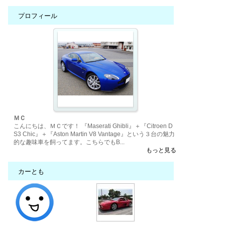
プロフィール
ＭＣ
こんにちは、ＭＣです！ 『Maserati Ghibli』＋『Citroen D
S3 Chic』＋『Aston Martin V8 Vantage』という３台の魅力
的な趣味車を飼ってます。こちらでもB...
もっと見る
カーとも