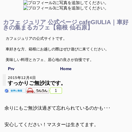
カフェ ジュリア 公式ページ cafeGIULIA｜車好
きの集まるカフェ【箱根 仙石原】
カフェジュリアの公式サイトです。
車好きな方、箱根にお越しの際はぜひ遊びに来てください。
美味しい料理とカフェ、居心地の良さが自慢です。
Prv
Home
マスターと車談義に花を咲かせましょう。
2015年12月4日
すっかりご無沙汰です。
1
余りにもご無沙汰過ぎて忘れられているのかも･･･
安心してください！マスターは生きてます。