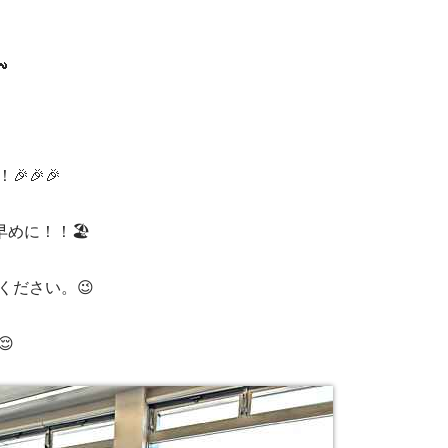

🎉🎉
めに！！🏖️
ください。😉
