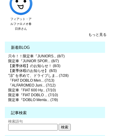
フィアット・ア
ルファロメオ春
日井さん
もっと見る
新着BLOG
只今！！限定車『JUNIORS... (8/7)
限定車『JUNIOR SPOR... (8/7)
【夏季休暇】のお知らせ！ (8/3)
【夏季休暇のお知らせ】 (8/3)
”涼” を求めて、ドライブしま... (7/28)
『FIAT DOBLO Men... (7/13)
『ALFAROMEO Juni... (7/12)
限定車『FIAT 600 Hy... (7/10)
限定車『FIAT DOBLO ... (7/10)
限定車『DOBLO Menta... (7/9)
記事検索
検索語句