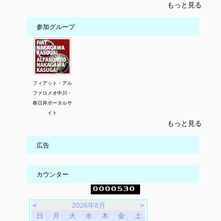
もっと見る
参加グループ
フィアット・アル
ファロメオ中川・
春日井ポータルサ
イト
もっと見る
広告
カウンター
＜
2026年8月
＞
日
月
火
水
木
金
土