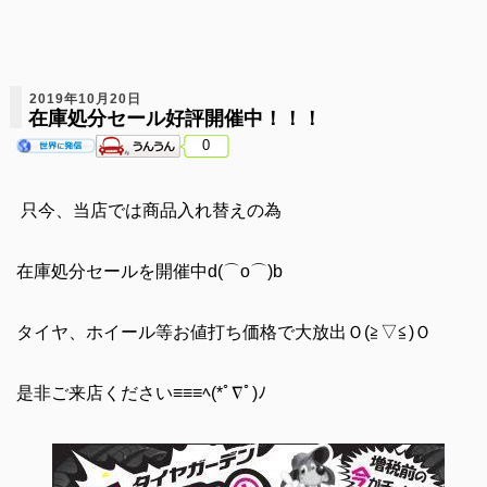
2019年10月20日
在庫処分セール好評開催中！！！
0
只今、当店では商品入れ替えの為
在庫処分セールを開催中d(⌒o⌒)b
タイヤ、ホイール等お値打ち価格で大放出Ｏ(≧▽≦)Ｏ
是非ご来店ください≡≡≡ﾍ(*ﾟ∇ﾟ)ﾉ