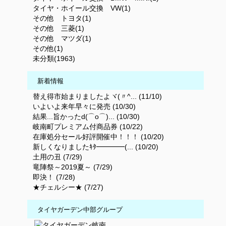
タイヤ・ホイール交換 VW(1)
その他 トヨタ(1)
その他 三菱(1)
その他 マツダ(1)
その他(1)
未分類(1963)
新着情報
替え得市始まりましたよヾ(〃^... (11/10)
いよいよ来年早々に発売 (10/30)
結果...旨かったd(⌒o⌒)... (10/30)
岐南町プレミアム付商品券 (10/22)
在庫処分セール好評開催中！！！ (10/20)
新しくなりましたｷﾀ━━━━(... (10/20)
土用の丑 (7/29)
竜陣祭～2019夏～ (7/29)
即決！ (7/28)
★チェルシー★ (7/27)
タイヤガーデン中部グループ