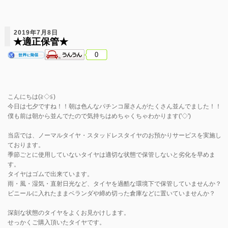
2019年7月8日
★適正保管★
0
こんにちは(≧◇≦)
今日は七夕ですね！！朝は色んなパチンコ屋さんがたくさん並んでました！！
僕も前は朝から並んでたので気持ちはめちゃくちゃわかります('◇')ゞ
当店では、ノーマルタイヤ・スタッドレスタイヤのお預かりサービスを実施し
ております。
季節ごとに使用していないタイヤは適切な状態で保管しないと劣化を早めま
す。
タイヤはゴムで出来ています。
雨・風・湿気・直射日光など、タイヤを過酷な環境下で保管していませんか？
ビニールに入れたままベランダや締め切った倉庫などに置いていませんか？
深刻な状態のタイヤをよくお見かけします。
せっかくご購入頂いたタイヤです。