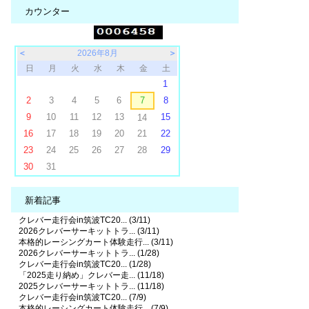
カウンター
＜
2026年8月
＞
日
月
火
水
木
金
土
1
2
3
4
5
6
7
8
9
10
11
12
13
15
14
16
17
18
19
20
21
22
23
24
25
26
27
28
29
30
31
新着記事
クレバー走行会in筑波TC20... (3/11)
2026クレバーサーキットトラ... (3/11)
本格的レーシングカート体験走行... (3/11)
2026クレバーサーキットトラ... (1/28)
クレバー走行会in筑波TC20... (1/28)
「2025走り納め」クレバー走... (11/18)
2025クレバーサーキットトラ... (11/18)
クレバー走行会in筑波TC20... (7/9)
本格的レーシングカート体験走行... (7/9)