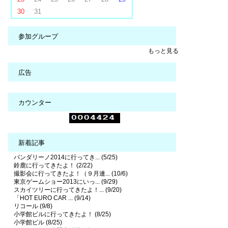
30
31
参加グループ
もっと見る
広告
カウンター
新着記事
パンダリーノ2014に行ってき... (5/25)
鈴鹿に行ってきたよ！ (2/22)
撮影会に行ってきたよ！（９月連... (10/6)
東京ゲームショー2013にいっ... (9/29)
スカイツリーに行ってきたよ！... (9/20)
「HOT EURO CAR ... (9/14)
リコール (9/8)
小学館ビルに行ってきたよ！ (8/25)
小学館ビル (8/25)