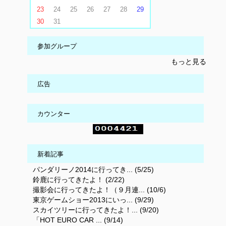
23
24
25
26
27
28
29
30
31
参加グループ
もっと見る
広告
カウンター
新着記事
パンダリーノ2014に行ってき... (5/25)
鈴鹿に行ってきたよ！ (2/22)
撮影会に行ってきたよ！（９月連... (10/6)
東京ゲームショー2013にいっ... (9/29)
スカイツリーに行ってきたよ！... (9/20)
「HOT EURO CAR ... (9/14)