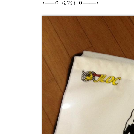
♪───Ｏ（≧∇≦）Ｏ────♪