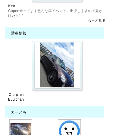
Ken
Copen乗ってます色んな車イベントに出没しますので見か
けたら^ ^
もっと見る
愛車情報
Ｃｏｐｅｎ
Buu chan
カーとも