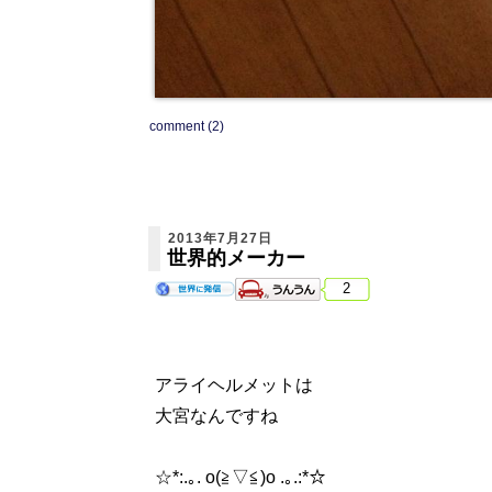
comment (2)
2013年7月27日
世界的メーカー
2
アライヘルメットは
大宮なんですね
☆*:.｡. o(≧▽≦)o .｡.:*☆