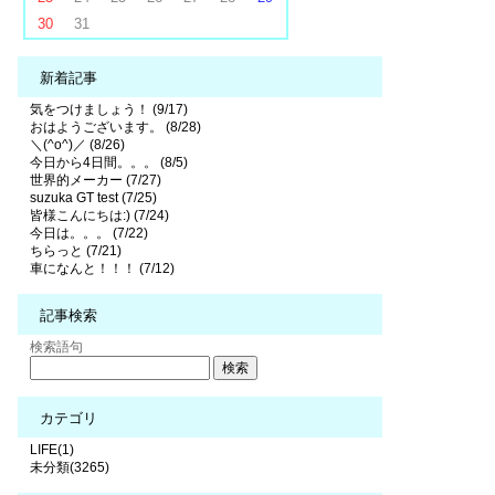
30
31
新着記事
気をつけましょう！ (9/17)
おはようございます。 (8/28)
＼(^o^)／ (8/26)
今日から4日間。。。 (8/5)
世界的メーカー (7/27)
suzuka GT test (7/25)
皆様こんにちは:) (7/24)
今日は。。。 (7/22)
ちらっと (7/21)
車になんと！！！ (7/12)
記事検索
検索語句
カテゴリ
LIFE(1)
未分類(3265)