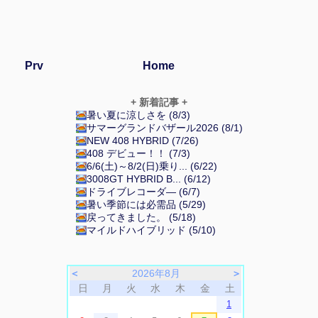
Prv
Home
+ 新着記事 +
暑い夏に涼しさを (8/3)
サマーグランドバザール2026 (8/1)
NEW 408 HYBRID (7/26)
408 デビュー！！ (7/3)
6/6(土)～8/2(日)乗り... (6/22)
3008GT HYBRID B... (6/12)
ドライブレコーダ― (6/7)
暑い季節には必需品 (5/29)
戻ってきました。 (5/18)
マイルドハイブリッド (5/10)
＜
2026年8月
＞
日
月
火
水
木
金
土
1