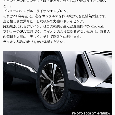
キャンペーンのコンセプトは『走ろう。強くしなやかなライオンSUV
と。』
プジョーのシンボル、ライオンエンブレム。
それは200年を超え、心を奪うクルマを作り続けてきた情熱の証です。
走る愉しさに満ちた、しなやかで力強いドライビング。
躍動感あふれるデザイン、独自の発想が生んだ直感操作のi-Cockpit。
プジョーのSUVに息づく、ライオンのように揺るぎない意思は、乗る人
の毎日を大胆に、美しく、そして刺激的に彩ります。
ライオンSUVの走りをぜひ体感ください。