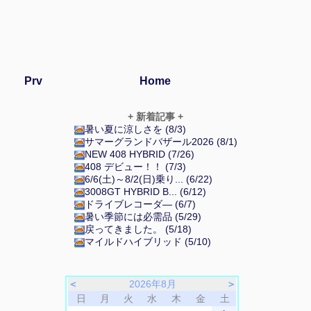
Prv
Home
+ 新着記事 +
暑い夏に涼しさを (8/3)
サマーグランドバザール2026 (8/1)
NEW 408 HYBRID (7/26)
408 デビュー！！ (7/3)
6/6(土)～8/2(日)乗り... (6/22)
3008GT HYBRID B... (6/12)
ドライブレコーダ― (6/7)
暑い季節には必需品 (5/29)
戻ってきました。 (5/18)
マイルドハイブリッド (5/10)
＜
2026年8月
＞
日
月
火
水
木
金
土